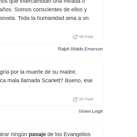
mos que intercambian una mirada o
raños. Somos conscientes de ellos y
a novela. Toda la humanidad ama a un
Ver frase
Ralph Waldo Emerson
gría por la muerte de su madre,
ica mala llamada Scarlett? Bueno, ese
Ver frase
Vivien Leigh
ntrar ningún
pasaje
de los Evangelios