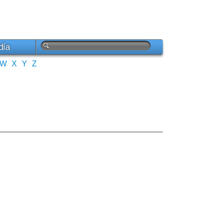
día
W
X
Y
Z