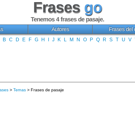
Frases
go
Tenemos 4
frases de pasaje
.
as
Autores
Frases del 
B
C
D
E
F
G
H
I
J
K
L
M
N
O
P
Q
R
S
T
U
V
ases
>
Temas
> Frases de pasaje