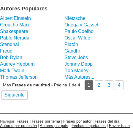
Autores Populares
Albert Einstein
Nietzsche
Groucho Marx
Ortega y Gasset
Shakespeare
Paulo Coelho
Pablo Neruda
Oscar Wilde
Stendhal
Platón
Freud
Gandhi
Bob Dylan
Steve Jobs
Audrey Hepburn
Johnny Depp
Mark Twain
Bob Marley
Thomas Jefferson
Más Autores...
Más
Frases de multitud
- Página 1 de 4
1
2
3
4
Siguiente
Navegar:
Frases
|
Frases por tema
|
Frases por autor
|
Frases del día
|
Autores por profesión
|
Autores por país
|
Fechas importantes
|
Enviar frase