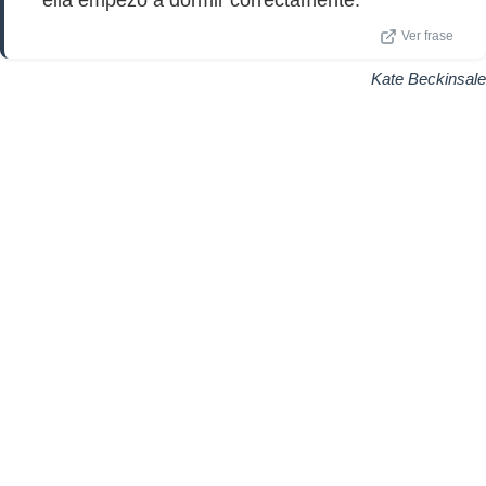
ella empezó a dormir correctamente.
Ver frase
Kate Beckinsale