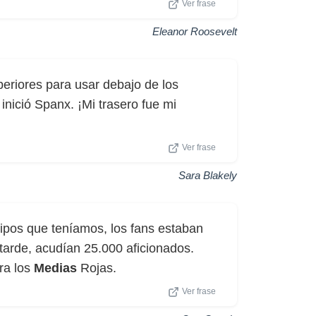
Ver frase
Eleanor Roosevelt
eriores para usar debajo de los
nició Spanx. ¡Mi trasero fue mi
Ver frase
Sara Blakely
ipos que teníamos, los fans estaban
tarde, acudían 25.000 aficionados.
ra los
Medias
Rojas.
Ver frase