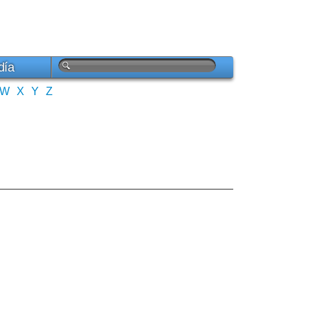
día
W
X
Y
Z