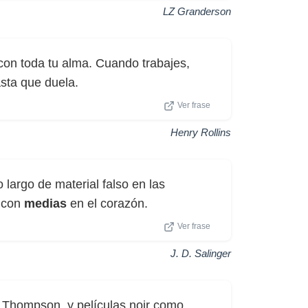
LZ Granderson
con toda tu alma. Cuando trabajes,
sta que duela.
Ver frase
Henry Rollins
 largo de material falso en las
s con
medias
en el corazón.
Ver frase
J. D. Salinger
im Thompson, y películas noir como