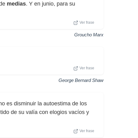
 de
medias
. Y en junio, para su
Ver frase
Groucho Marx
Ver frase
George Bernard Shaw
no es disminuir la autoestima de los
tido de su valía con elogios vacíos y
Ver frase