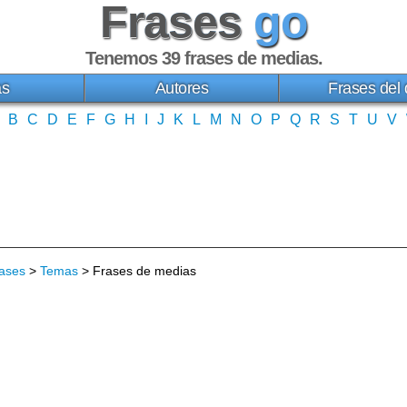
Frases
go
Tenemos 39
frases de medias
.
as
Autores
Frases del 
B
C
D
E
F
G
H
I
J
K
L
M
N
O
P
Q
R
S
T
U
V
ases
>
Temas
> Frases de medias