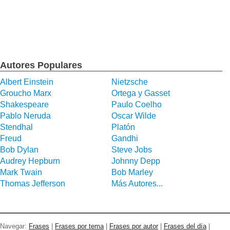
Autores Populares
Albert Einstein
Nietzsche
Groucho Marx
Ortega y Gasset
Shakespeare
Paulo Coelho
Pablo Neruda
Oscar Wilde
Stendhal
Platón
Freud
Gandhi
Bob Dylan
Steve Jobs
Audrey Hepburn
Johnny Depp
Mark Twain
Bob Marley
Thomas Jefferson
Más Autores...
Navegar:
Frases
|
Frases por tema
|
Frases por autor
|
Frases del día
|