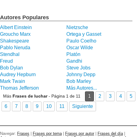
Autores Populares
Albert Einstein
Nietzsche
Groucho Marx
Ortega y Gasset
Shakespeare
Paulo Coelho
Pablo Neruda
Oscar Wilde
Stendhal
Platón
Freud
Gandhi
Bob Dylan
Steve Jobs
Audrey Hepburn
Johnny Depp
Mark Twain
Bob Marley
Thomas Jefferson
Más Autores...
Más
Frases de luchar
- Página 1 de 11
1
2
3
4
5
6
7
8
9
10
11
Siguiente
Navegar:
Frases
|
Frases por tema
|
Frases por autor
|
Frases del día
|