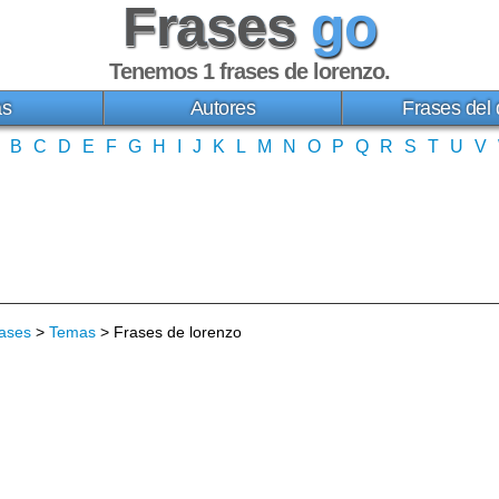
Frases
go
Tenemos 1
frases de lorenzo
.
as
Autores
Frases del 
B
C
D
E
F
G
H
I
J
K
L
M
N
O
P
Q
R
S
T
U
V
ases
>
Temas
> Frases de lorenzo