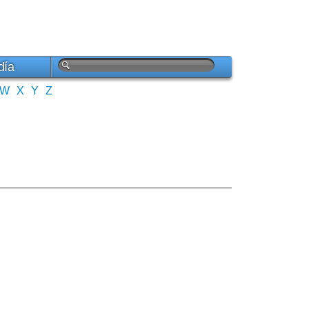
día
W
X
Y
Z