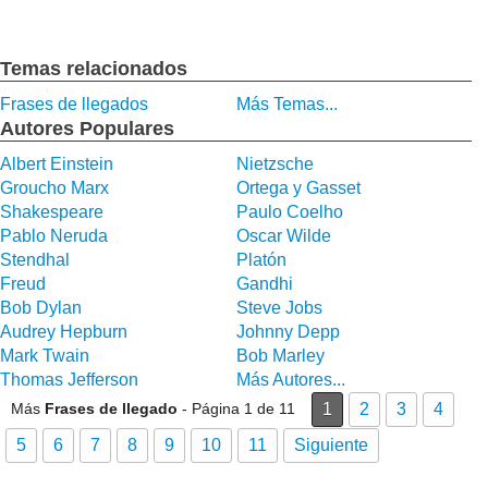
Temas relacionados
Frases de llegados
Más Temas...
Autores Populares
Albert Einstein
Nietzsche
Groucho Marx
Ortega y Gasset
Shakespeare
Paulo Coelho
Pablo Neruda
Oscar Wilde
Stendhal
Platón
Freud
Gandhi
Bob Dylan
Steve Jobs
Audrey Hepburn
Johnny Depp
Mark Twain
Bob Marley
Thomas Jefferson
Más Autores...
Más
Frases de llegado
- Página 1 de 11
1
2
3
4
5
6
7
8
9
10
11
Siguiente