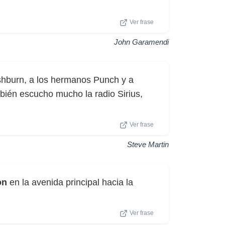
Ver frase
John Garamendi
shburn, a los hermanos Punch y a
bién escucho mucho la radio Sirius,
Ver frase
Steve Martin
on
en la avenida principal hacia la
Ver frase