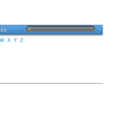
día
W
X
Y
Z