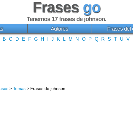
Frases
go
Tenemos 17
frases de johnson
.
as
Autores
Frases del 
B
C
D
E
F
G
H
I
J
K
L
M
N
O
P
Q
R
S
T
U
V
ases
>
Temas
> Frases de johnson