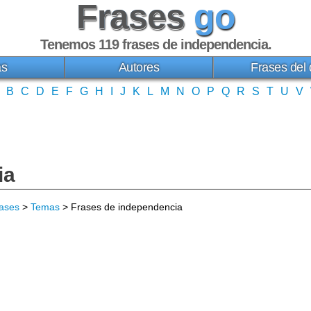
Frases
go
Tenemos 119
frases de independencia
.
as
Autores
Frases del 
B
C
D
E
F
G
H
I
J
K
L
M
N
O
P
Q
R
S
T
U
V
ia
ases
>
Temas
> Frases de independencia