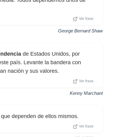
e media. Todos dependemos unos de
Ver frase
George Bernard Shaw
endencia
de Estados Unidos, por
este país. Levante la bandera con
ran nación y sus valores.
Ver frase
Kenny Marchant
es que dependen de ellos mismos.
Ver frase