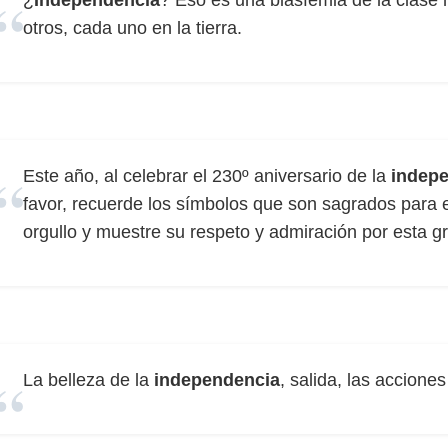
¿
Independencia
? Eso es una blasfemia de la clas
otros, cada uno en la tierra.
Este año, al celebrar el 230º aniversario de la
indep
favor, recuerde los símbolos que son sagrados para 
orgullo y muestre su respeto y admiración por esta g
La belleza de la
independencia
, salida, las accion