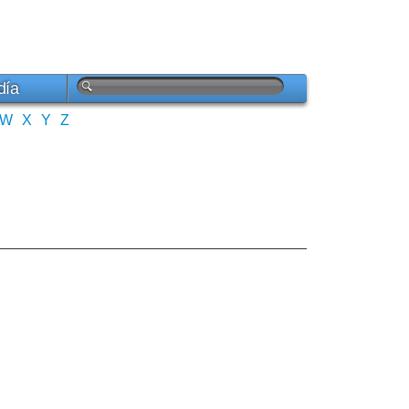
día
W
X
Y
Z