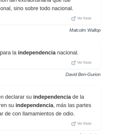
ión tan extraordinaria que fue
ional, sino sobre todo nacional.
Ver frase
Malcolm Wallop
 para la
independencia
nacional.
Ver frase
David Ben-Gurion
en declarar su
independencia
de la
aren su
independencia
, más las partes
ar de con llamamientos de odio.
Ver frase