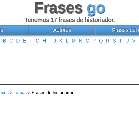
Frases
go
Tenemos 17
frases de historiador
.
as
Autores
Frases del 
B
C
D
E
F
G
H
I
J
K
L
M
N
O
P
Q
R
S
T
U
V
ases
>
Temas
> Frases de historiador