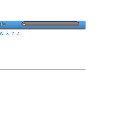
día
W
X
Y
Z