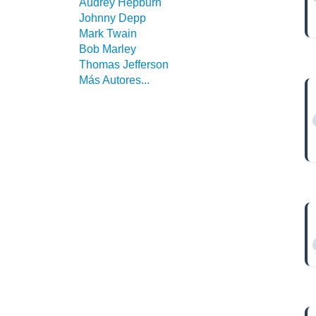
Audrey Hepburn
Johnny Depp
Mark Twain
Bob Marley
Thomas Jefferson
Más Autores...