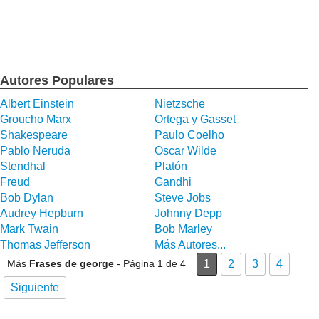
Autores Populares
Albert Einstein
Nietzsche
Groucho Marx
Ortega y Gasset
Shakespeare
Paulo Coelho
Pablo Neruda
Oscar Wilde
Stendhal
Platón
Freud
Gandhi
Bob Dylan
Steve Jobs
Audrey Hepburn
Johnny Depp
Mark Twain
Bob Marley
Thomas Jefferson
Más Autores...
Más
Frases de george
- Página 1 de 4
1
2
3
4
Siguiente