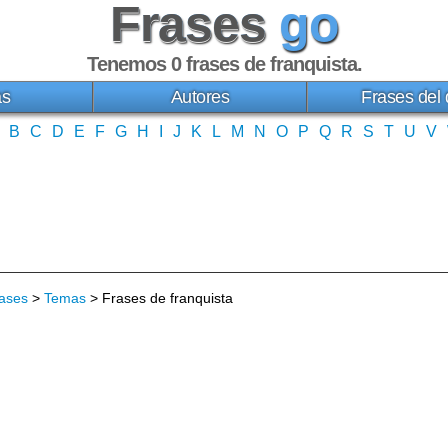
Frases
go
Tenemos 0
frases de franquista
.
as
Autores
Frases del 
B
C
D
E
F
G
H
I
J
K
L
M
N
O
P
Q
R
S
T
U
V
ases
>
Temas
> Frases de franquista