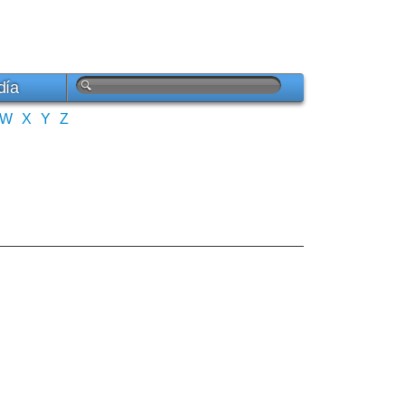
día
W
X
Y
Z