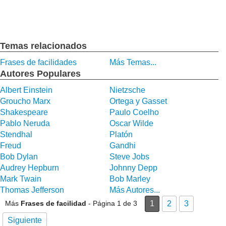
Temas relacionados
Frases de facilidades
Más Temas...
Autores Populares
Albert Einstein
Nietzsche
Groucho Marx
Ortega y Gasset
Shakespeare
Paulo Coelho
Pablo Neruda
Oscar Wilde
Stendhal
Platón
Freud
Gandhi
Bob Dylan
Steve Jobs
Audrey Hepburn
Johnny Depp
Mark Twain
Bob Marley
Thomas Jefferson
Más Autores...
Más
Frases de facilidad
- Página 1 de 3
1
2
3
Siguiente