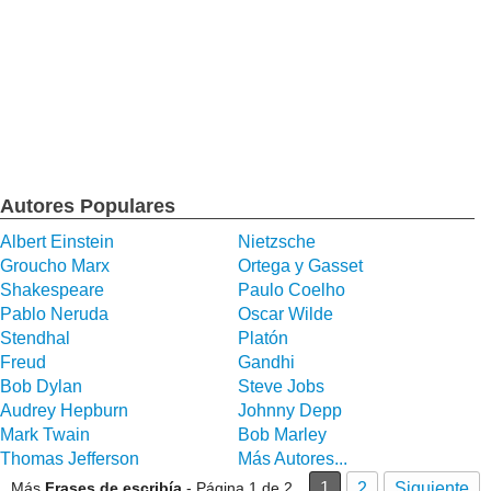
Autores Populares
Albert Einstein
Nietzsche
Groucho Marx
Ortega y Gasset
Shakespeare
Paulo Coelho
Pablo Neruda
Oscar Wilde
Stendhal
Platón
Freud
Gandhi
Bob Dylan
Steve Jobs
Audrey Hepburn
Johnny Depp
Mark Twain
Bob Marley
Thomas Jefferson
Más Autores...
Más
Frases de escribía
- Página 1 de 2
1
2
Siguiente