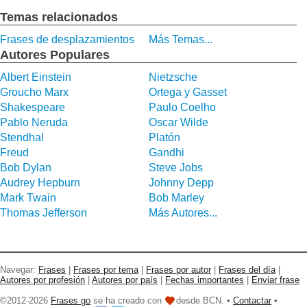
Temas relacionados
Frases de desplazamientos
Más Temas...
Autores Populares
Albert Einstein
Nietzsche
Groucho Marx
Ortega y Gasset
Shakespeare
Paulo Coelho
Pablo Neruda
Oscar Wilde
Stendhal
Platón
Freud
Gandhi
Bob Dylan
Steve Jobs
Audrey Hepburn
Johnny Depp
Mark Twain
Bob Marley
Thomas Jefferson
Más Autores...
Navegar:
Frases
|
Frases por tema
|
Frases por autor
|
Frases del día
|
Autores por profesión
|
Autores por país
|
Fechas importantes
|
Enviar frase
©2012-2026
Frases go
se ha creado con
desde BCN. •
Contactar
•