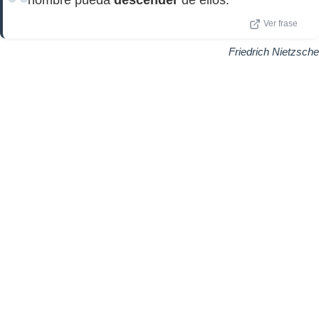
hombre pueda
descender
de ellos.
Ver frase
Friedrich Nietzsche