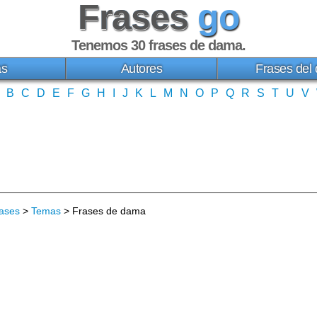
Frases
go
Tenemos 30
frases de dama
.
as
Autores
Frases del 
B
C
D
E
F
G
H
I
J
K
L
M
N
O
P
Q
R
S
T
U
V
ases
>
Temas
> Frases de dama