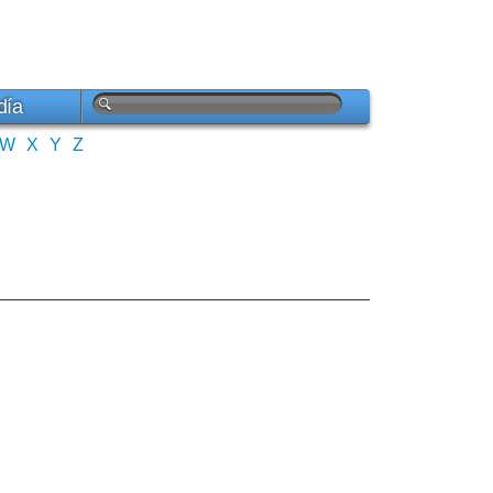
día
W
X
Y
Z