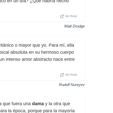
dico en un día? ¿Qué habría hecho
Ver frase
Matt Drudge
itánico o mayor que yo. Para mí, ella
usical absoluta en su hermoso cuerpo
 un intenso amor abstracto nace entre
Ver frase
Rudolf Nureyev
a que fuera una
dama
y la otra que
para la época, porque para la mayoría