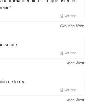
ba la
dama
ofendida. -"Lo que usted es
ecio".
Ver frase
Groucho Marx
e se ate.
Ver frase
Mae West
ón de lo real.
Ver frase
Mae West