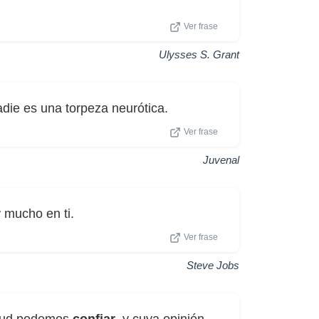
Ver frase
Ulysses S. Grant
die es una torpeza neurótica.
Ver frase
Juvenal
r
mucho en ti.
Ver frase
Steve Jobs