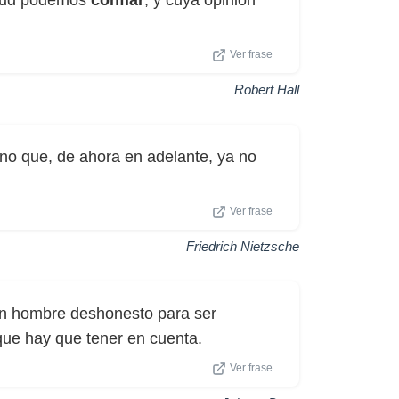
rtud podemos
confiar
, y cuya opinión
Ver frase
Robert Hall
o que, de ahora en adelante, ya no
Ver frase
Friedrich Nietzsche
n hombre deshonesto para ser
que hay que tener en cuenta.
Ver frase