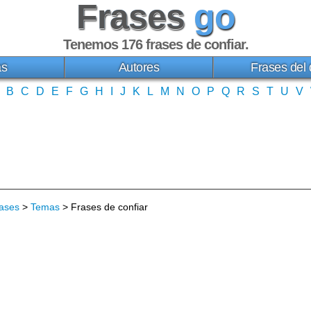
Frases
go
Tenemos 176
frases de confiar
.
as
Autores
Frases del 
B
C
D
E
F
G
H
I
J
K
L
M
N
O
P
Q
R
S
T
U
V
ases
>
Temas
> Frases de confiar