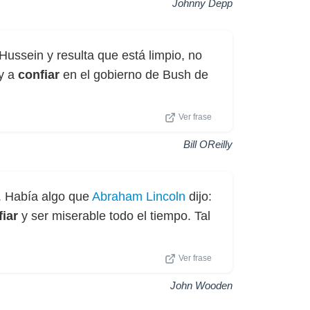
Johnny Depp
ussein y resulta que está limpio, no
oy a
confiar
en el gobierno de Bush de
Ver frase
Bill OReilly
. Había algo que
Abraham Lincoln
dijo:
fiar
y ser miserable todo el tiempo. Tal
Ver frase
John Wooden