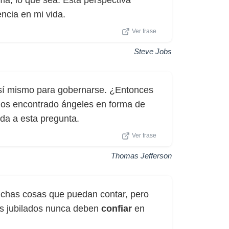
arma, lo que sea. Esta perspectiva
ncia en mi vida.
Ver frase
Steve Jobs
sí mismo para gobernarse. ¿Entonces
os encontrado ángeles en forma de
da a esta pregunta.
Ver frase
Thomas Jefferson
uchas cosas que puedan contar, pero
os jubilados nunca deben
confiar
en