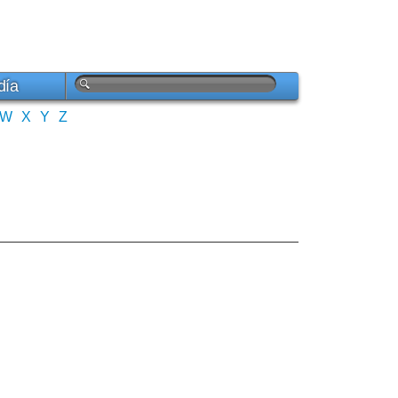
día
W
X
Y
Z