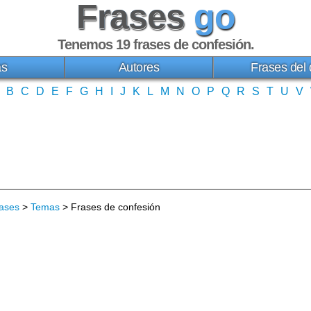
Frases
go
Tenemos 19
frases de confesión
.
as
Autores
Frases del 
B
C
D
E
F
G
H
I
J
K
L
M
N
O
P
Q
R
S
T
U
V
ases
>
Temas
> Frases de confesión