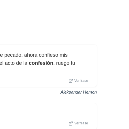
'He pecado, ahora confieso mis
el acto de la
confesión
, ruego tu
Ver frase
Aleksandar Hemon
Ver frase