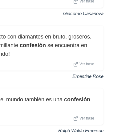
Ver frase
Giacomo Casanova
cto con diamantes en bruto, groseros,
millante
confesión
se encuentra en
ndo!
Ver frase
Ernestine Rose
 del mundo también es una
confesión
Ver frase
Ralph Waldo Emerson