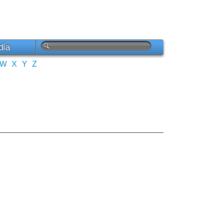
día
W
X
Y
Z