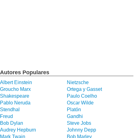
Autores Populares
Albert Einstein
Nietzsche
Groucho Marx
Ortega y Gasset
Shakespeare
Paulo Coelho
Pablo Neruda
Oscar Wilde
Stendhal
Platón
Freud
Gandhi
Bob Dylan
Steve Jobs
Audrey Hepburn
Johnny Depp
Mark Twain
Bob Marley