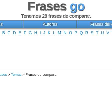
Frases
go
Tenemos 28
frases de comparar
.
as
Autores
Frases del 
B
C
D
E
F
G
H
I
J
K
L
M
N
O
P
Q
R
S
T
U
V
ases
>
Temas
> Frases de comparar