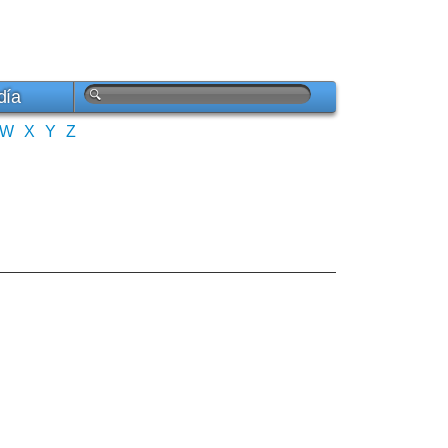
día
W
X
Y
Z