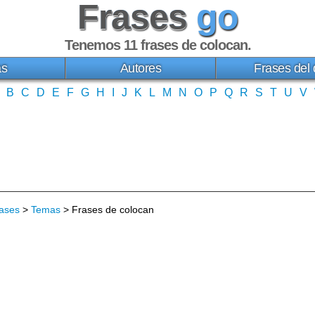
Frases
go
Tenemos 11
frases de colocan
.
as
Autores
Frases del 
B
C
D
E
F
G
H
I
J
K
L
M
N
O
P
Q
R
S
T
U
V
ases
>
Temas
> Frases de colocan