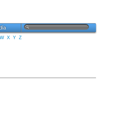
día
W
X
Y
Z