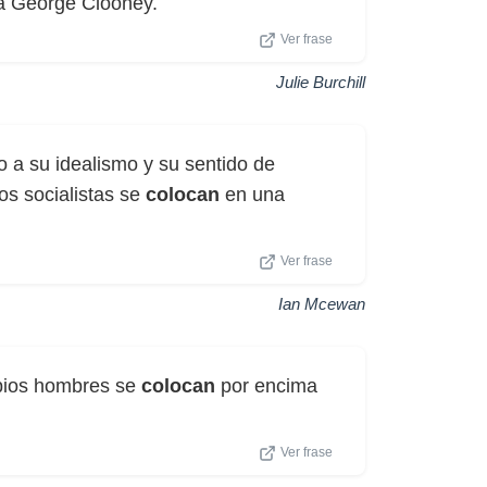
a George Clooney.
Ver frase
Julie Burchill
o a su idealismo y su sentido de
los socialistas se
colocan
en una
Ver frase
Ian Mcewan
opios hombres se
colocan
por encima
Ver frase