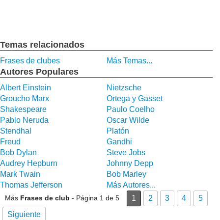
Temas relacionados
Frases de clubes
Más Temas...
Autores Populares
Albert Einstein
Nietzsche
Groucho Marx
Ortega y Gasset
Shakespeare
Paulo Coelho
Pablo Neruda
Oscar Wilde
Stendhal
Platón
Freud
Gandhi
Bob Dylan
Steve Jobs
Audrey Hepburn
Johnny Depp
Mark Twain
Bob Marley
Thomas Jefferson
Más Autores...
Más
Frases de club
- Página 1 de 5
1
2
3
4
5
Siguiente