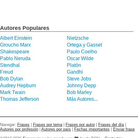
Autores Populares
Albert Einstein
Nietzsche
Groucho Marx
Ortega y Gasset
Shakespeare
Paulo Coelho
Pablo Neruda
Oscar Wilde
Stendhal
Platón
Freud
Gandhi
Bob Dylan
Steve Jobs
Audrey Hepburn
Johnny Depp
Mark Twain
Bob Marley
Thomas Jefferson
Más Autores...
Navegar:
Frases
|
Frases por tema
|
Frases por autor
|
Frases del día
|
Autores por profesión
|
Autores por país
|
Fechas importantes
|
Enviar frase