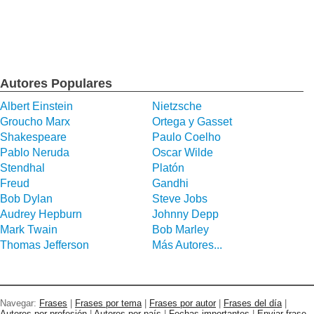
Autores Populares
Albert Einstein
Nietzsche
Groucho Marx
Ortega y Gasset
Shakespeare
Paulo Coelho
Pablo Neruda
Oscar Wilde
Stendhal
Platón
Freud
Gandhi
Bob Dylan
Steve Jobs
Audrey Hepburn
Johnny Depp
Mark Twain
Bob Marley
Thomas Jefferson
Más Autores...
Navegar:
Frases
|
Frases por tema
|
Frases por autor
|
Frases del día
|
Autores por profesión
|
Autores por país
|
Fechas importantes
|
Enviar frase