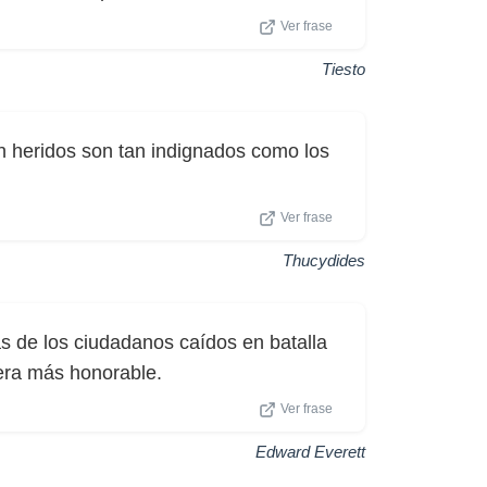
Ver frase
Tiesto
n heridos son tan indignados como los
Ver frase
Thucydides
s de los ciudadanos caídos en batalla
era más honorable.
Ver frase
Edward Everett