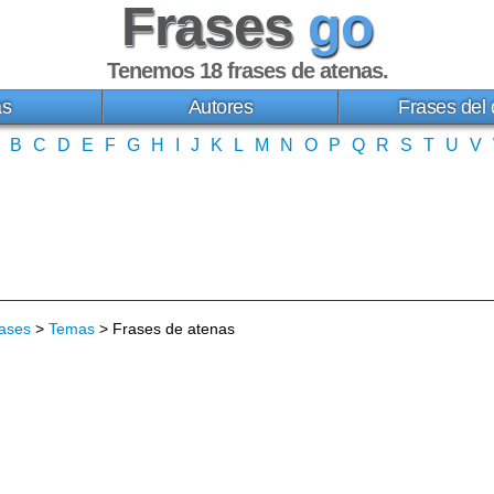
Frases
go
Tenemos 18
frases de atenas
.
as
Autores
Frases del 
B
C
D
E
F
G
H
I
J
K
L
M
N
O
P
Q
R
S
T
U
V
ases
>
Temas
> Frases de atenas