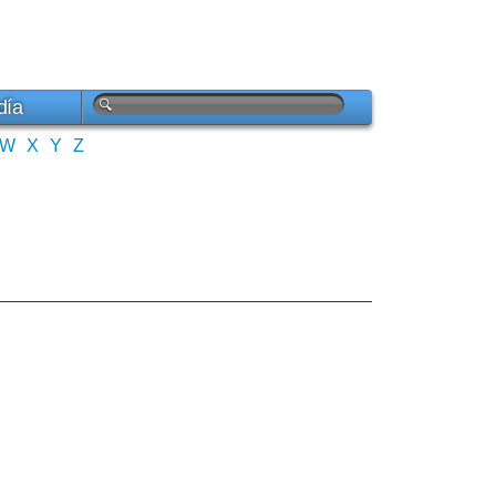
día
W
X
Y
Z