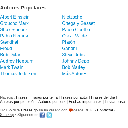
Autores Populares
Albert Einstein
Nietzsche
Groucho Marx
Ortega y Gasset
Shakespeare
Paulo Coelho
Pablo Neruda
Oscar Wilde
Stendhal
Platón
Freud
Gandhi
Bob Dylan
Steve Jobs
Audrey Hepburn
Johnny Depp
Mark Twain
Bob Marley
Thomas Jefferson
Más Autores...
Navegar:
Frases
|
Frases por tema
|
Frases por autor
|
Frases del día
|
Autores por profesión
|
Autores por país
|
Fechas importantes
|
Enviar frase
©2012-2026
Frases go
se ha creado con
desde BCN. •
Contactar
•
Sitemap
• Síguenos en