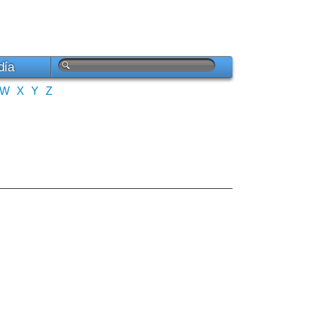
día
W
X
Y
Z