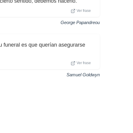
 cierto sentido, debemos hacerlo.
Ver frase
George Papandreou
u funeral es que querían asegurarse
Ver frase
Samuel Goldwyn