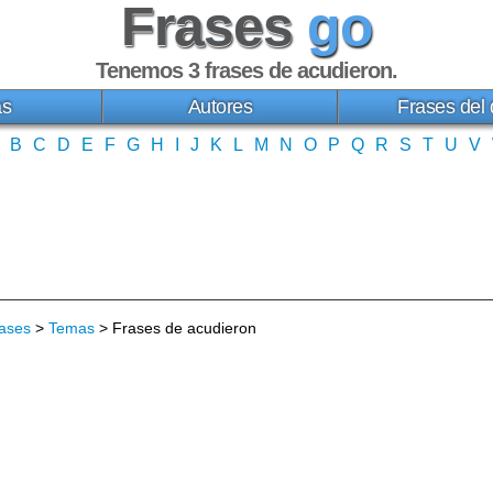
Frases
go
Tenemos 3
frases de acudieron
.
as
Autores
Frases del 
B
C
D
E
F
G
H
I
J
K
L
M
N
O
P
Q
R
S
T
U
V
ases
>
Temas
> Frases de acudieron