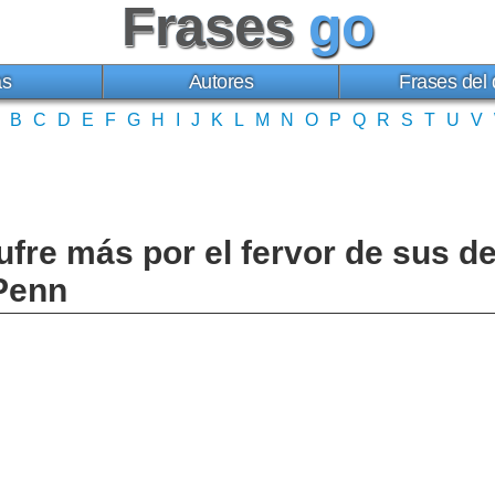
Frases
go
as
Autores
Frases del 
B
C
D
E
F
G
H
I
J
K
L
M
N
O
P
Q
R
S
T
U
V
fre más por el fervor de sus d
Penn