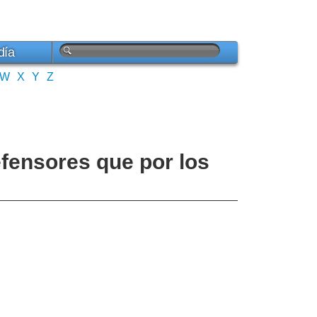
día
W
X
Y
Z
efensores que por los