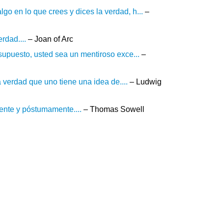
o en lo que crees y dices la verdad, h...
–
rdad....
– Joan of Arc
 supuesto, usted sea un mentiroso exce...
–
verdad que uno tiene una idea de....
– Ludwig
ente y póstumamente....
– Thomas Sowell