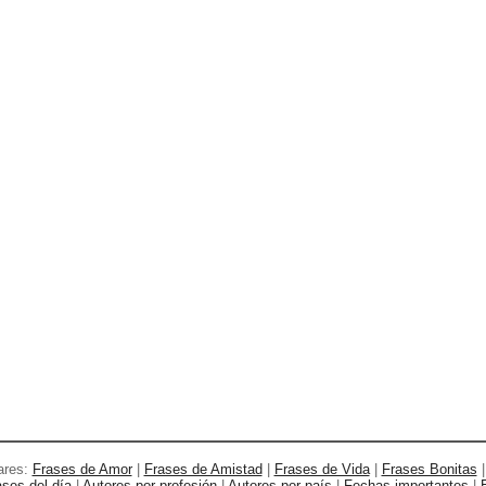
ares:
Frases de Amor
|
Frases de Amistad
|
Frases de Vida
|
Frases Bonitas
ases del día
|
Autores por profesión
|
Autores por país
|
Fechas importantes
|