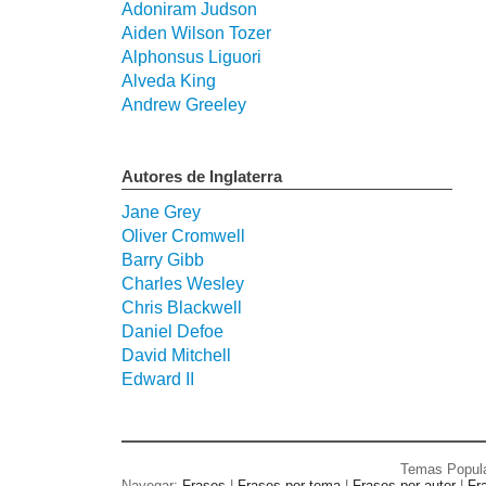
Adoniram Judson
Aiden Wilson Tozer
Alphonsus Liguori
Alveda King
Andrew Greeley
Autores de Inglaterra
Jane Grey
Oliver Cromwell
Barry Gibb
Charles Wesley
Chris Blackwell
Daniel Defoe
David Mitchell
Edward II
Temas Popul
Navegar:
Frases
|
Frases por tema
|
Frases por autor
|
Fr