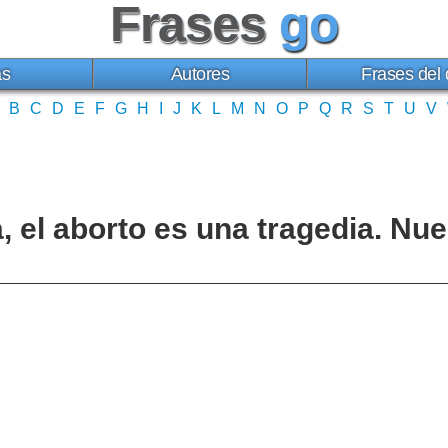
Frases
go
as
Autores
Frases del 
B
C
D
E
F
G
H
I
J
K
L
M
N
O
P
Q
R
S
T
U
V
a, el aborto es una tragedia. Nue