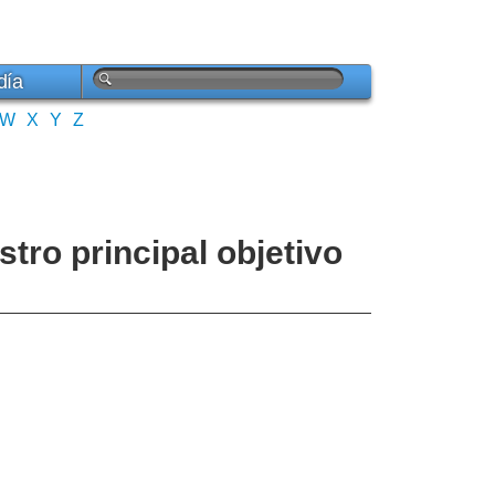
día
W
X
Y
Z
stro principal objetivo