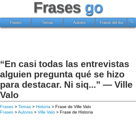
Frases
go
Frases
Temas
Autores
Frases del día
“En casi todas las entrevistas
alguien pregunta qué se hizo
para destacar. Ni siq...” — Ville
Valo
Frases
>
Temas
>
Historia
> Frase de Ville Valo
Frases
>
Autores
>
Ville Valo
> Frase de Historia