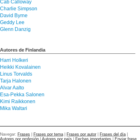
Cab Calloway
Charlie Simpson
David Byrne
Geddy Lee
Glenn Danzig
Autores de Finlandia
Harri Holkeri
Heikki Kovalainen
Linus Torvalds
Tarja Halonen
Alvar Aalto
Esa-Pekka Salonen
Kimi Raikkonen
Mika Waltari
Navegar:
Frases
|
Frases por tema
|
Frases por autor
|
Frases del día
|
Autores por profesión
|
Autores por país
|
Fechas importantes
|
Enviar frase