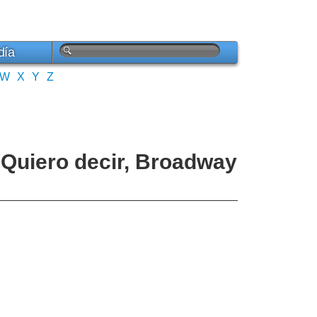
día
W
X
Y
Z
. Quiero decir, Broadway