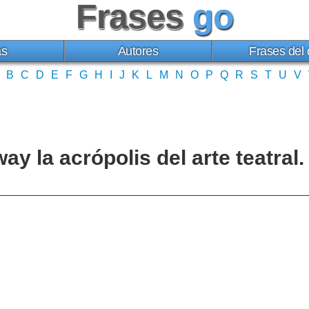
Frases
go
as
Autores
Frases del 
B
C
D
E
F
G
H
I
J
K
L
M
N
O
P
Q
R
S
T
U
V
y la acrópolis del arte teatral