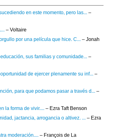
á sucediendo en este momento, pero las...
–
...
– Voltaire
orgullo por una película que hice. C...
– Jonah
u educación, sus familias y comunidade...
–
portunidad de ejercer plenamente su inf...
–
nción, para que podamos pasar a través d...
–
 la forma de vivir....
– Ezra Taft Benson
ad, jactancia, arrogancia o altivez. ...
– Ezra
tra moderación....
– François de La