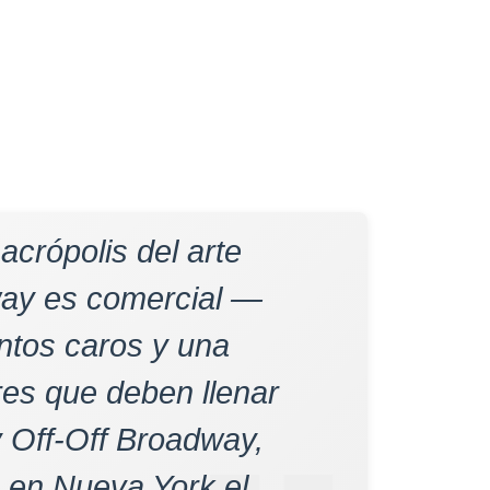
crópolis del arte
dway es comercial —
entos caros y una
es que deben llenar
 Off-Off Broadway,
n en Nueva York el