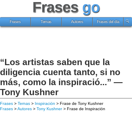
Frases
go
Frases
Temas
Autores
Frases del día
“Los artistas saben que la
diligencia cuenta tanto, si no
más, como la inspiració...” —
Tony Kushner
Frases
>
Temas
>
Inspiración
> Frase de Tony Kushner
Frases
>
Autores
>
Tony Kushner
> Frase de Inspiración