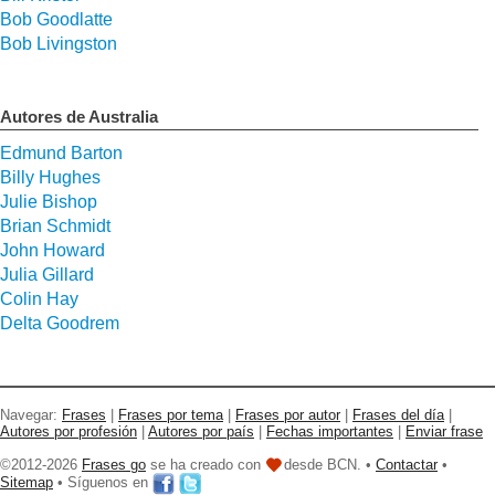
Bob Goodlatte
Bob Livingston
Autores de Australia
Edmund Barton
Billy Hughes
Julie Bishop
Brian Schmidt
John Howard
Julia Gillard
Colin Hay
Delta Goodrem
Navegar:
Frases
|
Frases por tema
|
Frases por autor
|
Frases del día
|
Autores por profesión
|
Autores por país
|
Fechas importantes
|
Enviar frase
©2012-2026
Frases go
se ha creado con
desde BCN. •
Contactar
•
Sitemap
• Síguenos en