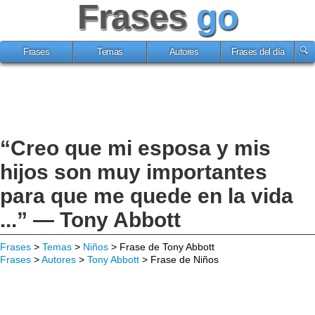
Frases
go
Frases
Temas
Autores
Frases del día
“Creo que mi esposa y mis
hijos son muy importantes
para que me quede en la vida
...” — Tony Abbott
Frases
>
Temas
>
Niños
> Frase de Tony Abbott
Frases
>
Autores
>
Tony Abbott
> Frase de Niños