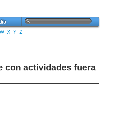
día
W
X
Y
Z
 con actividades fuera