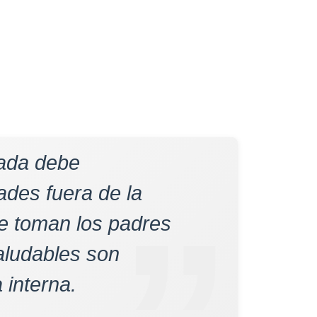
uada debe
des fuera de la
ue toman los padres
aludables son
 interna.