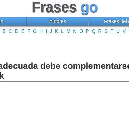
Frases
go
as
Autores
Frases del 
B
C
D
E
F
G
H
I
J
K
L
M
N
O
P
Q
R
S
T
U
V
 adecuada debe complementarse
k