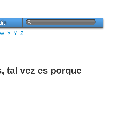
día
W
X
Y
Z
, tal vez es porque