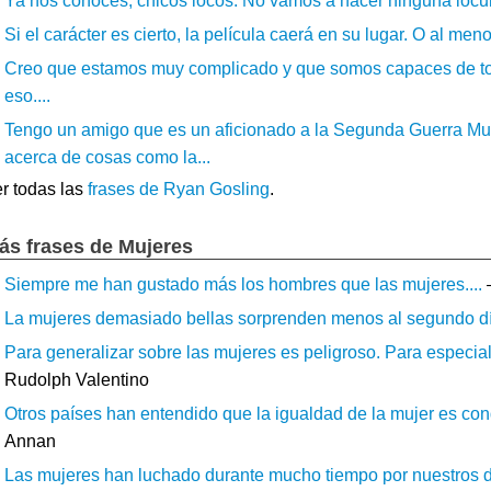
Ya nos conoces, chicos locos. No vamos a hacer ninguna locura
Si el carácter es cierto, la película caerá en su lugar. O al men
Creo que estamos muy complicado y que somos capaces de todo 
eso....
Tengo un amigo que es un aficionado a la Segunda Guerra M
acerca de cosas como la...
r todas las
frases de Ryan Gosling
.
ás frases de Mujeres
Siempre me han gustado más los hombres que las mujeres....
–
La mujeres demasiado bellas sorprenden menos al segundo día
Para generalizar sobre las mujeres es peligroso. Para especiali
Rudolph Valentino
Otros países han entendido que la igualdad de la mujer es cond
Annan
Las mujeres han luchado durante mucho tiempo por nuestros der