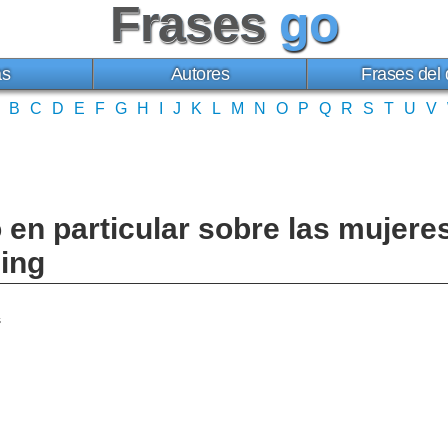
Frases
go
as
Autores
Frases del 
B
C
D
E
F
G
H
I
J
K
L
M
N
O
P
Q
R
S
T
U
V
 en particular sobre las mujeres
ing
s