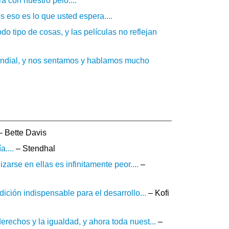
 con nuestro pelo....
os eso es lo que usted espera....
tipo de cosas, y las películas no reflejan
undial, y nos sentamos y hablamos mucho
 Bette Davis
....
– Stendhal
zarse en ellas es infinitamente peor....
–
ición indispensable para el desarrollo...
– Kofi
echos y la igualdad, y ahora toda nuest...
–