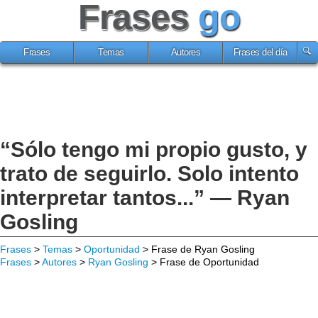
Frases
go
Frases
Temas
Autores
Frases del día
“Sólo tengo mi propio gusto, y
trato de seguirlo. Solo intento
interpretar tantos...” — Ryan
Gosling
Frases
>
Temas
>
Oportunidad
> Frase de Ryan Gosling
Frases
>
Autores
>
Ryan Gosling
> Frase de Oportunidad