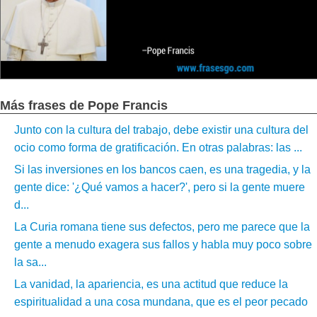
Más frases de Pope Francis
Junto con la cultura del trabajo, debe existir una cultura del
ocio como forma de gratificación. En otras palabras: las ...
Si las inversiones en los bancos caen, es una tragedia, y la
gente dice: '¿Qué vamos a hacer?', pero si la gente muere
d...
La Curia romana tiene sus defectos, pero me parece que la
gente a menudo exagera sus fallos y habla muy poco sobre
la sa...
La vanidad, la apariencia, es una actitud que reduce la
espiritualidad a una cosa mundana, que es el peor pecado