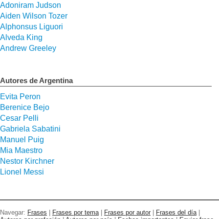
Adoniram Judson
Aiden Wilson Tozer
Alphonsus Liguori
Alveda King
Andrew Greeley
Autores de Argentina
Evita Peron
Berenice Bejo
Cesar Pelli
Gabriela Sabatini
Manuel Puig
Mia Maestro
Nestor Kirchner
Lionel Messi
Navegar:
Frases
|
Frases por tema
|
Frases por autor
|
Frases del día
|