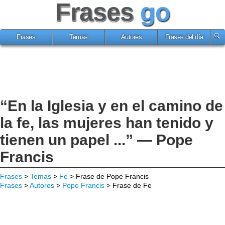
Frases
go
Frases
Temas
Autores
Frases del día
“En la Iglesia y en el camino de
la fe, las mujeres han tenido y
tienen un papel ...” — Pope
Francis
Frases
>
Temas
>
Fe
> Frase de Pope Francis
Frases
>
Autores
>
Pope Francis
> Frase de Fe