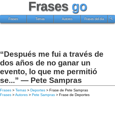
Frases
go
Frases
Temas
Autores
Frases del día
“Después me fui a través de
dos años de no ganar un
evento, lo que me permitió
se...” — Pete Sampras
Frases
>
Temas
>
Deportes
> Frase de Pete Sampras
Frases
>
Autores
>
Pete Sampras
> Frase de Deportes