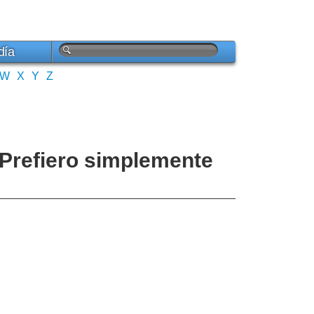
día
W
X
Y
Z
 Prefiero simplemente