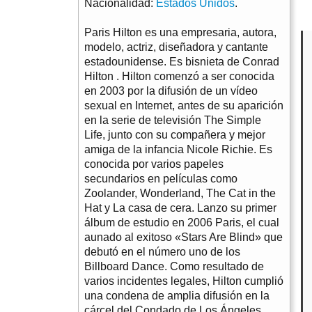
Nacionalidad:
Estados Unidos
.
Paris Hilton es una empresaria, autora,
modelo, actriz, diseñadora y cantante
estadounidense. Es bisnieta de Conrad
Hilton . Hilton comenzó a ser conocida
en 2003 por la difusión de un vídeo
sexual en Internet, antes de su aparición
en la serie de televisión The Simple
Life, junto con su compañera y mejor
amiga de la infancia Nicole Richie. Es
conocida por varios papeles
secundarios en películas como
Zoolander, Wonderland, The Cat in the
Hat y La casa de cera. Lanzo su primer
álbum de estudio en 2006 Paris, el cual
aunado al exitoso «Stars Are Blind» que
debutó en el número uno de los
Billboard Dance. Como resultado de
varios incidentes legales, Hilton cumplió
una condena de amplia difusión en la
cárcel del Condado de Los Ángeles,