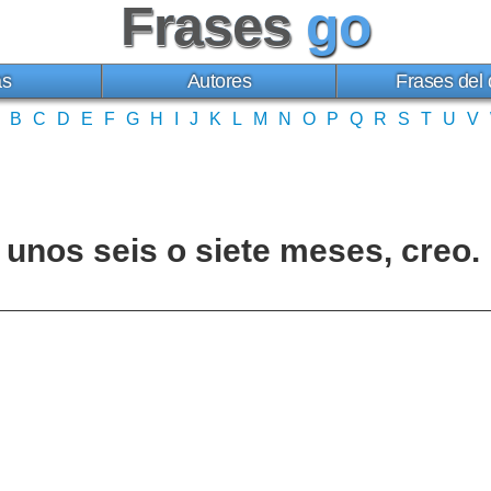
Frases
go
as
Autores
Frases del 
B
C
D
E
F
G
H
I
J
K
L
M
N
O
P
Q
R
S
T
U
V
 unos seis o siete meses, creo.