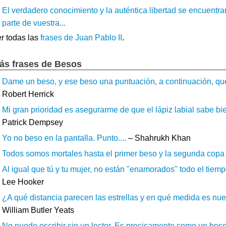
El verdadero conocimiento y la auténtica libertad se encuent
parte de vuestra...
r todas las
frases de Juan Pablo II
.
ás frases de Besos
Dame un beso, y ese beso una puntuación, a continuación, que 
Robert Herrick
Mi gran prioridad es asegurarme de que el lápiz labial sabe bi
Patrick Dempsey
Yo no beso en la pantalla. Punto....
– Shahrukh Khan
Todos somos mortales hasta el primer beso y la segunda copa d
Al igual que tú y tu mujer, no están "enamorados" todo el tiem
Lee Hooker
¿A qué distancia parecen las estrellas y en qué medida es nues
William Butler Yeats
No puedo escribir sin un lector. Es precisamente como un beso 