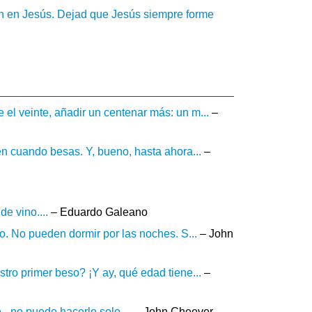
ran en Jesús. Dejad que Jesús siempre forme
el veinte, añadir un centenar más: un m...
–
en cuando besas. Y, bueno, hasta ahora...
–
e vino....
– Eduardo Galeano
po. No pueden dormir por las noches. S...
– John
tro primer beso? ¡Y ay, qué edad tiene...
–
- no puede hacerlo solo....
– John Cheever