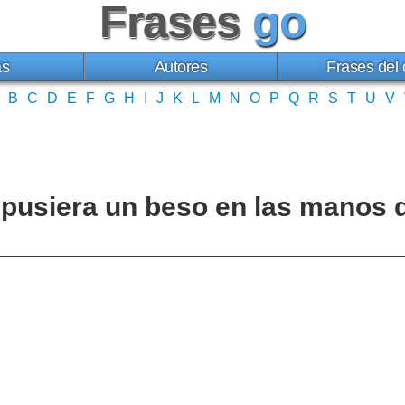
Frases
go
as
Autores
Frases del 
B
C
D
E
F
G
H
I
J
K
L
M
N
O
P
Q
R
S
T
U
V
 pusiera un beso en las manos 