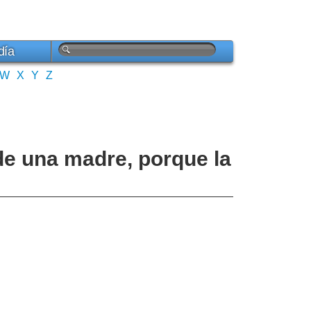
día
W
X
Y
Z
de una madre, porque la