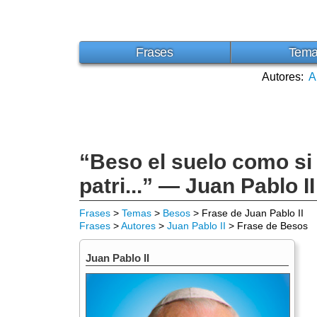
Frases
Tem
Autores:
A
“Beso el suelo como si
patri...” — Juan Pablo II
Frases
>
Temas
>
Besos
> Frase de Juan Pablo II
Frases
>
Autores
>
Juan Pablo II
> Frase de Besos
Juan Pablo II