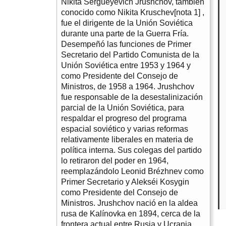
Nikita Serguéyevich Jrushchov, también
conocido como Nikita Kruschev[nota 1] ,
fue el dirigente de la Unión Soviética
durante una parte de la Guerra Fría.
Desempeñó las funciones de Primer
Secretario del Partido Comunista de la
Unión Soviética entre 1953 y 1964 y
como Presidente del Consejo de
Ministros, de 1958 a 1964. Jrushchov
fue responsable de la desestalinización
parcial de la Unión Soviética, para
respaldar el progreso del programa
espacial soviético y varias reformas
relativamente liberales en materia de
política interna. Sus colegas del partido
lo retiraron del poder en 1964,
reemplazándolo Leonid Brézhnev como
Primer Secretario y Alekséi Kosygin
como Presidente del Consejo de
Ministros. Jrushchov nació en la aldea
rusa de Kalínovka en 1894, cerca de la
frontera actual entre Rusia y Ucrania.