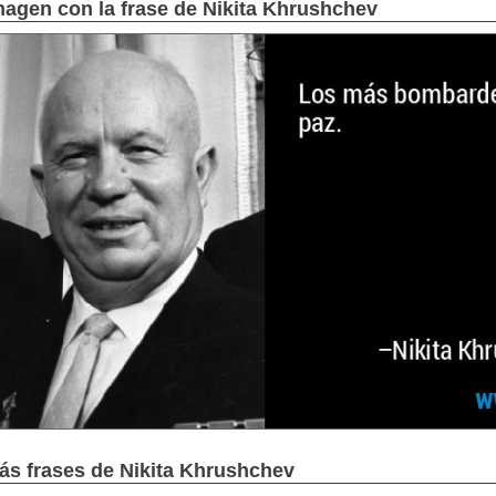
magen con la frase de Nikita Khrushchev
ás frases de Nikita Khrushchev