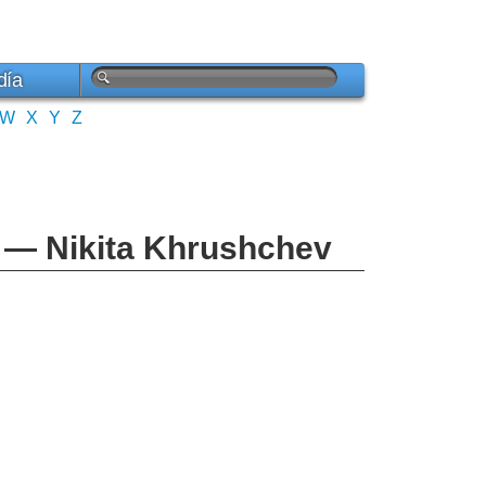
día
W
X
Y
Z
 — Nikita Khrushchev