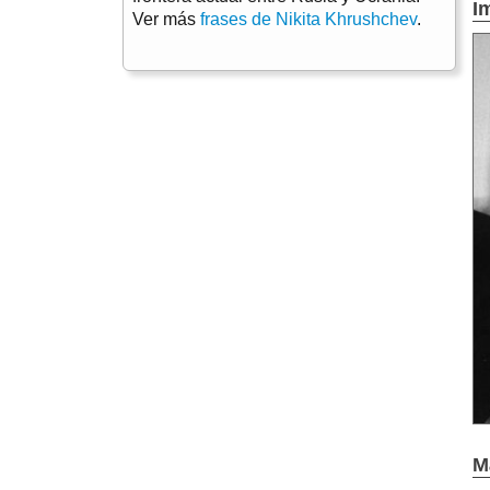
I
Ver más
frases de Nikita Khrushchev
.
M