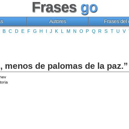
Frases
go
as
Autores
Frases del 
B
C
D
E
F
G
H
I
J
K
L
M
N
O
P
Q
R
S
T
U
V
 menos de palomas de la paz.”
chev
toria