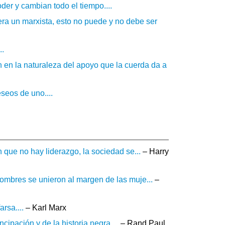
er y cambian todo el tiempo....
era un marxista, esto no puede y no debe ser
..
 en la naturaleza del apoyo que la cuerda da a
seos de uno....
 que no hay liderazgo, la sociedad se...
– Harry
ombres se unieron al margen de las muje...
–
rsa....
– Karl Marx
cipación y de la historia negra....
– Rand Paul