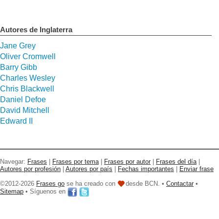
Autores de Inglaterra
Jane Grey
Oliver Cromwell
Barry Gibb
Charles Wesley
Chris Blackwell
Daniel Defoe
David Mitchell
Edward II
Navegar:
Frases
|
Frases por tema
|
Frases por autor
|
Frases del día
|
Autores por profesión
|
Autores por país
|
Fechas importantes
|
Enviar frase
©2012-2026
Frases go
se ha creado con
desde BCN. •
Contactar
•
Sitemap
• Síguenos en