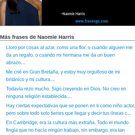
Más frases de Naomie Harris
Lloro por cosas al azar, como una flor, o cuando alguien me
da un regalo, o cuando mi hermana me da un buen
abrazo....
Me crié en Gran Bretaña, y estoy muy orgulloso de mi
británico y mi cultura....
Todavía rezo mucho. Sigo creyendo en Dios. No creo en
ninguna religión establecida....
Hay ciertas expectativas que se ponen en ti como niño actor,
pero sobre todo solo tienes que llegar y decir tus líneas c...
En Cambridge, era la cultura más extraña. Todo el mundo
fingía que no hacía ningún trabajo, sin embargo, era tan