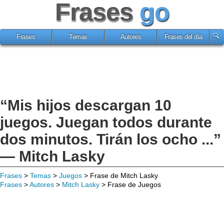
Frases
go
Frases
Temas
Autores
Frases del día
“Mis hijos descargan 10
juegos. Juegan todos durante
dos minutos. Tirán los ocho ...”
— Mitch Lasky
Frases
>
Temas
>
Juegos
> Frase de Mitch Lasky
Frases
>
Autores
>
Mitch Lasky
> Frase de Juegos