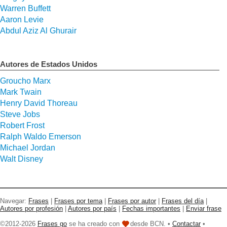
Warren Buffett
Aaron Levie
Abdul Aziz Al Ghurair
Autores de Estados Unidos
Groucho Marx
Mark Twain
Henry David Thoreau
Steve Jobs
Robert Frost
Ralph Waldo Emerson
Michael Jordan
Walt Disney
Navegar:
Frases
|
Frases por tema
|
Frases por autor
|
Frases del día
|
Autores por profesión
|
Autores por país
|
Fechas importantes
|
Enviar frase
©2012-2026
Frases go
se ha creado con
desde BCN. •
Contactar
•