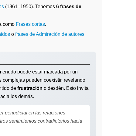
os
(1861–1950). Tenemos
6 frases de
da como
Frases cortas
.
nidos
o
frases de Admiración de autores
 a menudo puede estar marcada por un
s complejas pueden coexistir, revelando
ntido de
frustración
o desdén. Esto invita
hacia los demás.
 perjudicial en las relaciones
s sentimientos contradictorios hacia