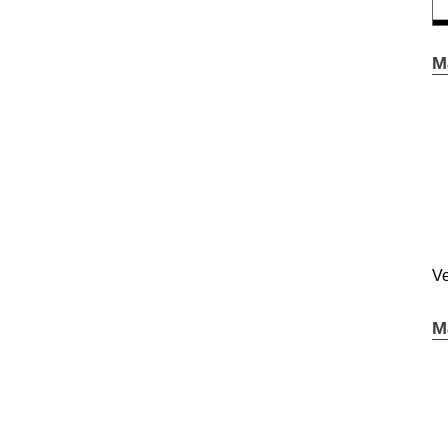
M
Ve
M