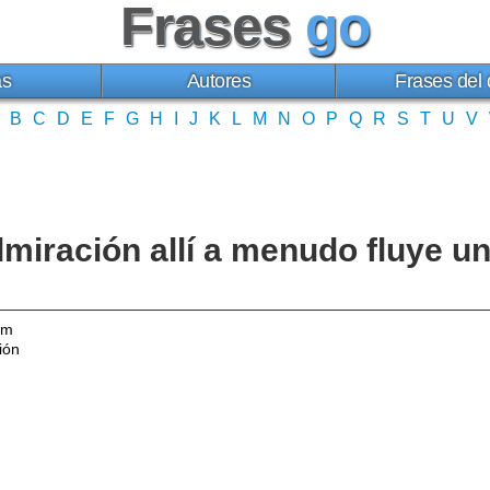
Frases
go
as
Autores
Frases del 
B
C
D
E
F
G
H
I
J
K
L
M
N
O
P
Q
R
S
T
U
V
dmiración allí a menudo fluye u
im
ión