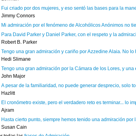
Fui criado por dos mujeres, y eso sentó las bases para la maner
Jimmy Connors
Mi admiración por el fenómeno de Alcohólicos Anónimos no tiene
Para David Parker y Daniel Parker, con el respeto y la admiraci
Robert B. Parker
Tengo una gran admiración y cariño por Azzedine Alaia. No lo 
Hedi Slimane
Tengo una gran admiración por la Cámara de los Lores, y una 
John Major
A pesar de la familiaridad, no puede generar desprecio, solo to
Hazlitt
El cronómetro existe, pero el verdadero reto es terminar... lo imp
Ajram
Hasta cierto punto, siempre hemos tenido una admiración por la
Susan Cain
r todas las
frases de Admiración
.