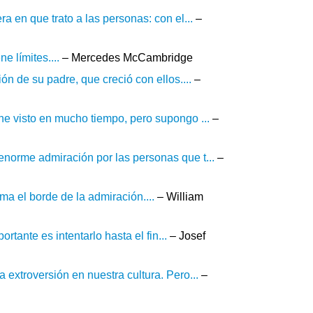
a en que trato a las personas: con el...
–
 límites....
– Mercedes McCambridge
ón de su padre, que creció con ellos....
–
he visto en mucho tiempo, pero supongo ...
–
enorme admiración por las personas que t...
–
ma el borde de la admiración....
– William
ortante es intentarlo hasta el fin...
– Josef
 extroversión en nuestra cultura. Pero...
–