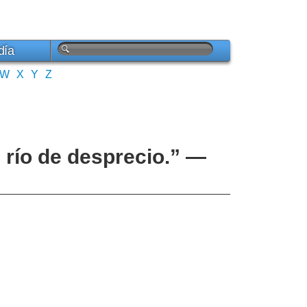
día
W
X
Y
Z
n río de desprecio.” —