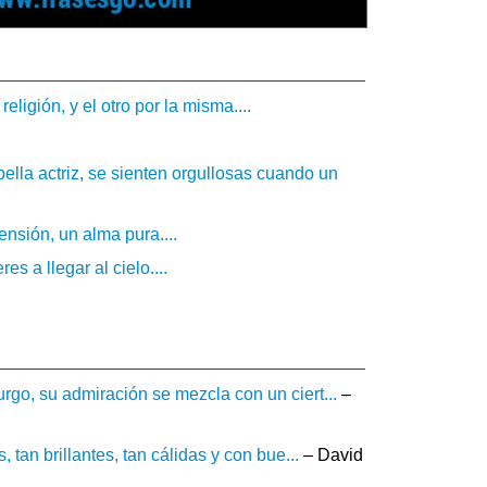
eligión, y el otro por la misma....
lla actriz, se sienten orgullosas cuando un
nsión, un alma pura....
 a llegar al cielo....
go, su admiración se mezcla con un ciert...
–
tan brillantes, tan cálidas y con bue...
– David