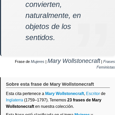
convierten,
naturalmente, en
objetos de los
sentidos.
Mary Wollstonecraft
Frase de
Mujeres
|
|
Frases
Feministas
Sobre esta frase de Mary Wollstonecraft
Esta cita pertenece a
Mary Wollstonecraft
,
Escritor
de
Inglaterra
(1759–1797). Tenemos
23 frases de Mary
Wollstonecraft
en nuestra colección.
Esta frase está clasificada en el tema
Mujeres
y