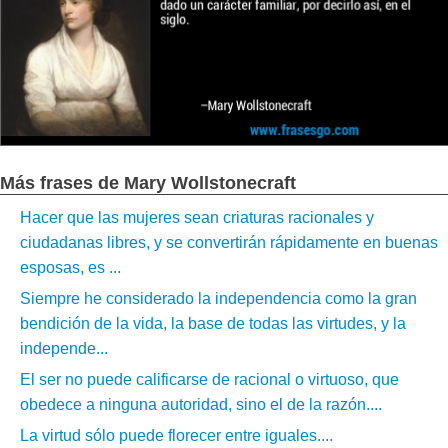
Más frases de Mary Wollstonecraft
Hacer que las mujeres sean criaturas racionales y
ciudadanas libres, y se convertirán rápidamente en buenas
esposas, es ...
Siempre he considerado la independencia como la gran
bendición de la vida, la base de todas las virtudes, y la
independe...
El ser no puede calificarse de racional o virtuoso, que
obedece a ninguna autoridad, sino el de la razón....
La virtud sólo puede florecer entre iguales....