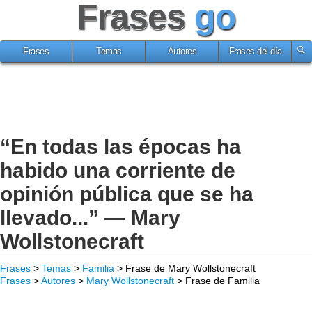
Frases
go
Frases
Temas
Autores
Frases del día
“En todas las épocas ha
habido una corriente de
opinión pública que se ha
llevado...” — Mary
Wollstonecraft
Frases
>
Temas
>
Familia
> Frase de Mary Wollstonecraft
Frases
>
Autores
>
Mary Wollstonecraft
> Frase de Familia