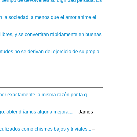
 tiempo de devolverles su dignidad perdida. Es
en la sociedad, a menos que el amor anime el
libres, y se convertirán rápidamente en buenas
rtudes no se derivan del ejercicio de su propia
por exactamente la misma razón por la q...
–
rgo, obtendríamos alguna mejora....
– James
ulizados como chismes bajos y triviales...
–