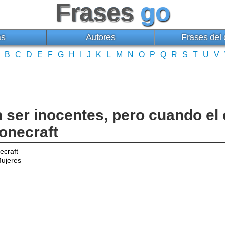
Frases
go
as
Autores
Frases del 
B
C
D
E
F
G
H
I
J
K
L
M
N
O
P
Q
R
S
T
U
V
ser inocentes, pero cuando el e
onecraft
ecraft
ujeres