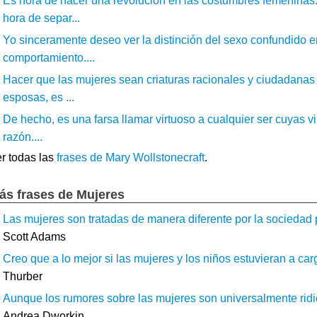
Es hora de hacer una revolución en las costumbres femeninas:
hora de separ...
Yo sinceramente deseo ver la distinción del sexo confundido 
comportamiento....
Hacer que las mujeres sean criaturas racionales y ciudadanas 
esposas, es ...
De hecho, es una farsa llamar virtuoso a cualquier ser cuyas vi
razón....
r todas las
frases de Mary Wollstonecraft
.
ás frases de Mujeres
Las mujeres son tratadas de manera diferente por la sociedad 
Scott Adams
Creo que a lo mejor si las mujeres y los niños estuvieran a ca
Thurber
Aunque los rumores sobre las mujeres son universalmente ridic
Andrea Dworkin