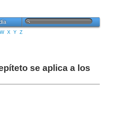
día
W
X
Y
Z
píteto se aplica a los