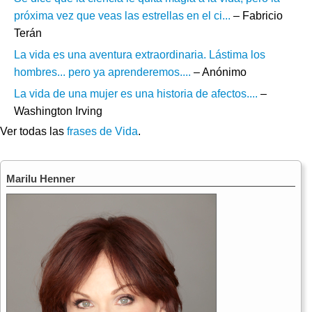
próxima vez que veas las estrellas en el ci...
– Fabricio
Terán
La vida es una aventura extraordinaria. Lástima los
hombres... pero ya aprenderemos....
– Anónimo
La vida de una mujer es una historia de afectos....
–
Washington Irving
Ver todas las
frases de Vida
.
Marilu Henner