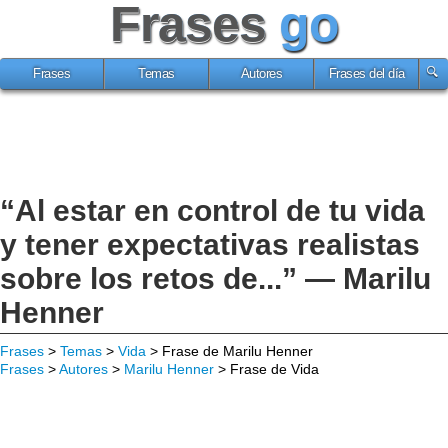
Frases
go
Frases
Temas
Autores
Frases del día
“Al estar en control de tu vida
y tener expectativas realistas
sobre los retos de...” — Marilu
Henner
Frases
>
Temas
>
Vida
> Frase de Marilu Henner
Frases
>
Autores
>
Marilu Henner
> Frase de Vida